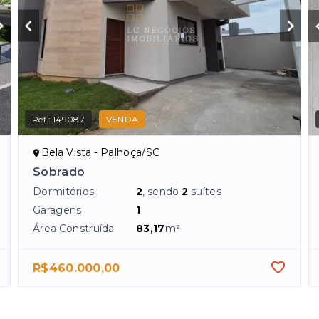
Ref.:
149087
VENDA
Bela Vista - Palhoça/SC
Sobrado
Dormitórios
2
, sendo
2
suítes
Garagens
1
Área Construída
83,17
m²
R$460.000,00