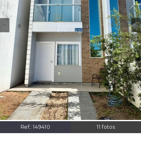
Ref.:
149410
11
fotos