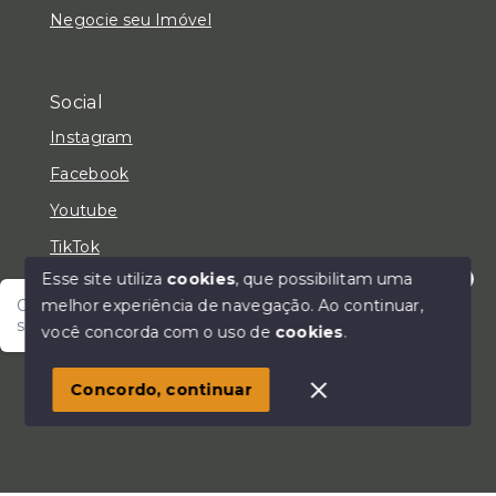
Negocie seu Imóvel
Social
Instagram
Facebook
Youtube
TikTok
Esse site utiliza
cookies
, que possibilitam uma
melhor experiência de navegação.
Ao continuar,
Olá! Fale com um de nossos corretores e encontre
seu lar!
você concorda com o uso de
cookies
.
© Copyright 2026 - LC Negócios Imobiliários - Todos
os direitos reservados
Concordo, continuar
SITE PARA IMOBILIARIA