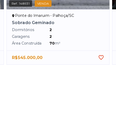
Ref.:
148931
VENDA
Ponte do Imaruim - Palhoça/SC
Sobrado Geminado
Dormitórios
2
Garagens
2
Área Construída
70
m²
R$545.000,00