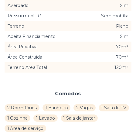
Averbado
Sim
Possui mobília?
Sem mobília
Terreno
Plano
Aceita Financiamento
Sim
Área Privativa
70m²
Área Construída
70m²
Terreno Área Total
120m²
Cômodos
2 Dormitórios
1 Banheiro
2 Vagas
1 Sala de TV
1 Cozinha
1 Lavabo
1 Sala de jantar
1 Área de serviço