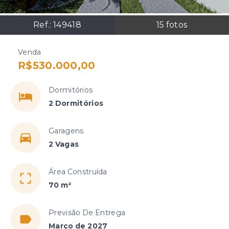
Ref.:
149418
15
fotos
Venda
R$530.000,00
Dormitórios
2 Dormitórios
Garagens
2 Vagas
Área Construída
70 m²
Previsão De Entrega
Março de 2027