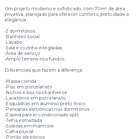
Um projeto moderno e sofisticado, com 70m² de área
privativa, planejado para oferecer conforto, praticidade e
elegância.
•2 dormitórios
•Banheiro social
•Lavabo
•Sala e cozinha integradas
•Área de serviço
•Amplo terreno nos fundos
Diferenciais que fazem a diferença:
•Massa corrida
•Piso em porcelanato
•Nichos e box nos banheiros
•Lavatórios em porcelanato
•Esquadrias em alumínio preto fosco
•Persianas eletrônicas nos dormitórios
•Espera para ar-condicionado split
•Telha esmaltada
•Soleiras em mármore
•Calha pluvial
•Portão eletrônico