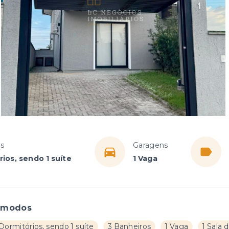
os
Garagens
ios, sendo 1 suíte
1 Vaga
ômodos
Dormitórios, sendo 1 suíte
3 Banheiros
1 Vaga
1 Sala 