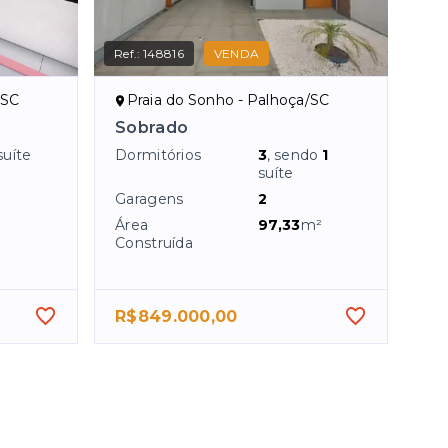
Ref.:
148816
VENDA
/SC
Praia do Sonho - Palhoça/SC
Sobrado
suíte
Dormitórios
3
, sendo
1
suíte
Garagens
2
Área
97,33
m²
Construída
R$849.000,00