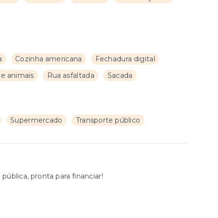
a
Cozinha americana
Fechadura digital
e animais
Rua asfaltada
Sacada
Supermercado
Transporte público
blica, pronta para financiar!