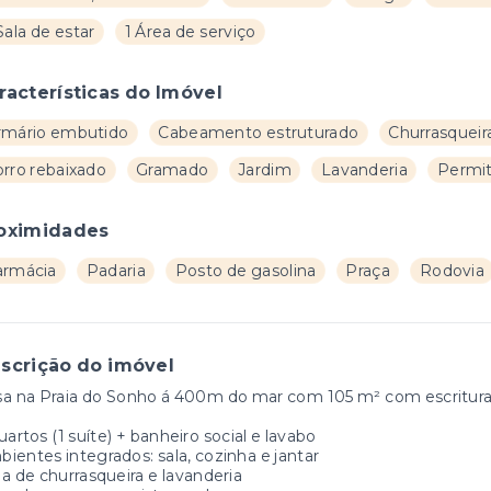
Sala de estar
1 Área de serviço
racterísticas do Imóvel
rmário embutido
Cabeamento estruturado
Churrasqueir
orro rebaixado
Gramado
Jardim
Lavanderia
Permit
oximidades
armácia
Padaria
Posto de gasolina
Praça
Rodovia
scrição do imóvel
a na Praia do Sonho á 400m do mar com 105 m² com escritura pú
uartos (1 suíte) + banheiro social e lavabo
ientes integrados: sala, cozinha e jantar
a de churrasqueira e lavanderia