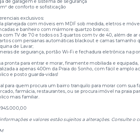
ga de garagem e sistema de segurança
m² de conforto e sofisticação
erenciais exclusivos:
a planejada com móveis em MDF sob medida, eletros e móveis
ncadas e banheiro com mármore quartzo branco;
a com TV de 70 e todos os 3 quartos com tv de 40, além de ar 
artos com persianas automáticas blackout e camas tamanho 
uina de Lavar;
eras de segurança, portão Wi-Fi e fechadura eletrônica na port
a pronta para entrar e morar, finamente mobiliada e equipada
alizada a apenas 400m da Praia do Sonho, com fácil e amplo ac
lico e posto guarda-vidas!
al para quem procura um bairro tranquilo para morar com sua fa
cado, farmácia, restaurantes, ou se procura imóvel na praia par
lico mais familiar.
 945.000,00
informações e valores estão sujeitos a alterações. Consulte o c
M