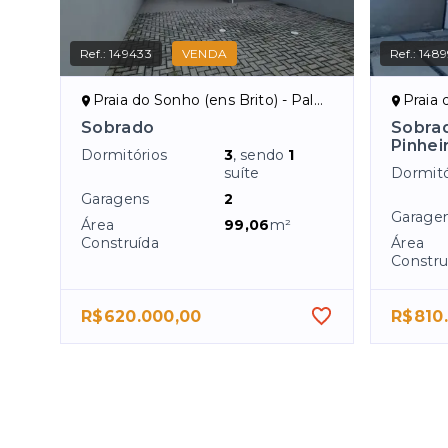
Ref.:
149433
VENDA
Ref.:
148
Praia do Sonho (ens Brito) - Palhoça/SC
Praia 
Sobrado
Sobrad
Pinhei
Dormitórios
3
, sendo
1
suíte
Dormitó
Garagens
2
Garage
Área
99,06
m²
Construída
Área
Constru
R$620.000,00
R$810