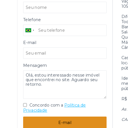
Va
105
Dif
Telefone
Tod
Ba
Sal
Qu
Máq
E-mail
Câm
Cas
loc
Mensagem
púb
Ide
mer
púb
R$
Concordo com a
Política de
As 
Privacidade
CA
E-mail