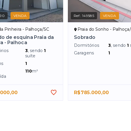
990
VENDA
Ref.:
149585
VENDA
da Pinheira - Palhoça/SC
Praia do Sonho - Palhoça
o de esquina Praia da
Sobrado
ra - Palhoca
Dormitórios
3
, sendo
1
rios
3
, sendo
1
Garagens
1
suíte
ns
1
110
m²
ída
.000,00
R$785.000,00