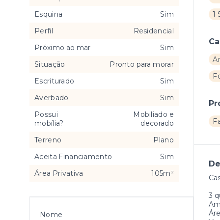
Esquina
Sim
1 
Perfil
Residencial
Ca
Próximo ao mar
Sim
A
Situação
Pronto para morar
F
Escriturado
Sim
Averbado
Sim
Pr
Possui
Mobiliado e
F
mobília?
decorado
Terreno
Plano
Aceita Financiamento
Sim
De
Área Privativa
105m²
Cas
3 q
Amb
Áre
Nome