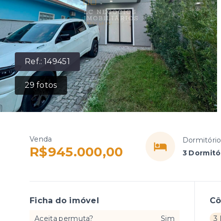
Ref.:
149451
29
fotos
Venda
Dormitóri
R$945.000,00
3 Dormitór
Ficha do imóvel
C
Aceita permuta?
Sim
3 