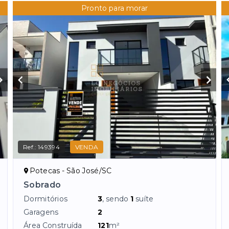
Pronto para morar
Ref.:
149394
VENDA
Potecas - São José/SC
Sobrado
Dormitórios
3
, sendo
1
suíte
Garagens
2
Área Construída
121
m²