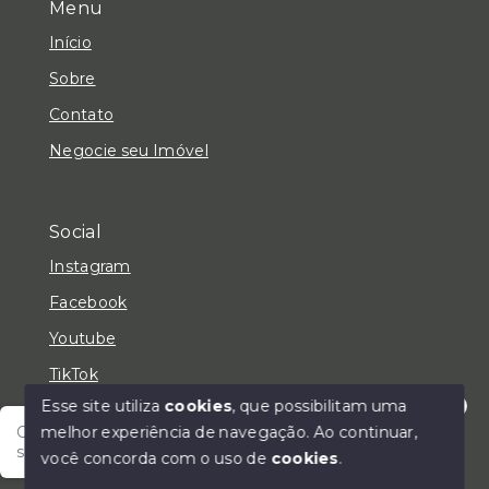
Menu
Início
Sobre
Contato
Negocie seu Imóvel
Social
Instagram
Facebook
Youtube
TikTok
Esse site utiliza
cookies
, que possibilitam uma
melhor experiência de navegação.
Ao continuar,
Olá! Fale com um de nossos corretores e encontre
seu lar!
você concorda com o uso de
cookies
.
© Copyright 2026 - LC Negócios Imobiliários - Todos
os direitos reservados