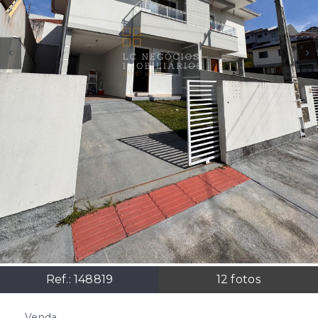
Ref.:
148819
12
fotos
Venda