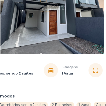
Garagens
os, sendo 2 suítes
1 Vaga
ômodos
Dormitórios, sendo 2 suítes
2 Banheiros
1 Vaga
Garag