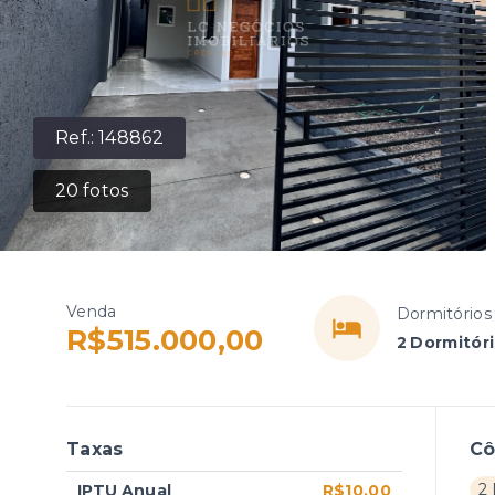
Ref.:
148862
20
fotos
Venda
Dormitórios
R$515.000,00
2 Dormitóri
Taxas
C
2 
IPTU Anual
R$10,00