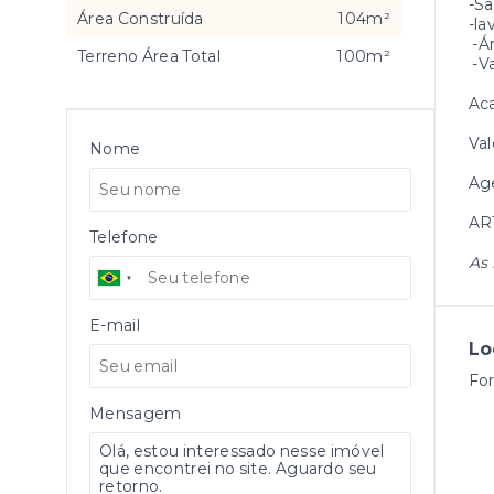
-Sa
Área Construída
104m²
-la
-Ár
Terreno Área Total
100m²
-V
Aca
Val
Nome
Age
AR
Telefone
As 
E-mail
Lo
For
Mensagem