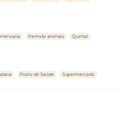
americana
Permite animais
Quintal
daria
Posto de Saúde
Supermercado