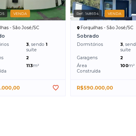
05
VENDA
Ref.:
148934
VENDA
lhas - São José/SC
Forquilhas - São José/SC
do
Sobrado
rios
3
, sendo
1
Dormitórios
3
, sen
suíte
suíte
ns
2
Garagens
2
113
m²
Área
100
m²
ída
Construída
.000,00
R$590.000,00