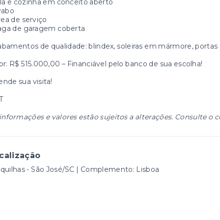
la e cozinha em conceito aberto
vabo
ea de serviço
aga de garagem coberta
bamentos de qualidade: blindex, soleiras em mármore, portas 
or: R$ 515.000,00 – Financiável pelo banco de sua escolha!
nde sua visita!
T
informações e valores estão sujeitos a alterações. Consulte o c
calização
quilhas - São José/SC | Complemento: Lisboa