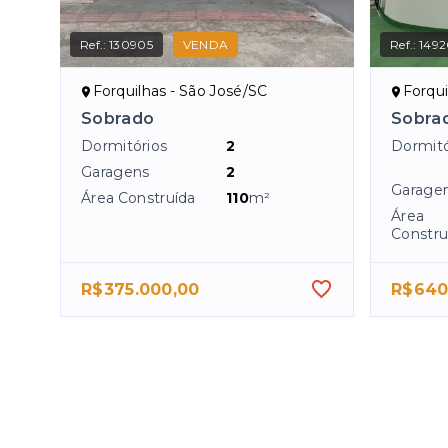
Ref.:
130905
VENDA
Ref.:
1492
Forquilhas - São José/SC
Forqui
Sobrado
Sobra
Dormitórios
2
Dormitó
Garagens
2
Garage
Área Construída
110
m²
Área
Constru
R$375.000,00
R$640