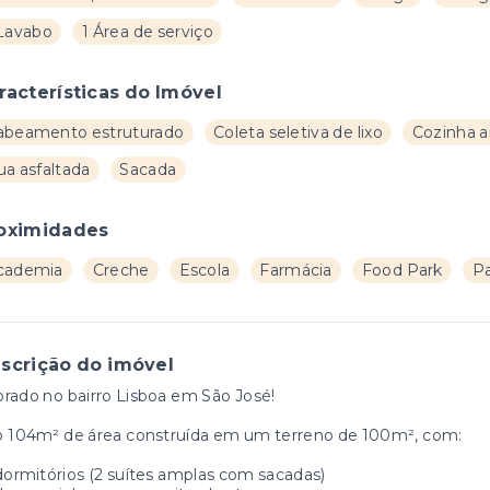
 Lavabo
1 Área de serviço
racterísticas do Imóvel
abeamento estruturado
Coleta seletiva de lixo
Cozinha 
ua asfaltada
Sacada
oximidades
cademia
Creche
Escola
Farmácia
Food Park
Pa
scrição do imóvel
rado no bairro Lisboa em São José!
o 104m² de área construída em um terreno de 100m², com:
dormitórios (2 suítes amplas com sacadas)