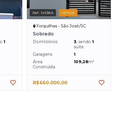
Ref.:
149386
VENDA
Forquilhas - São José/SC
Sobrado
do
1
Dormitórios
3
, sendo
1
suíte
Garagens
1
Área
109,28
m²
Construída
R$660.000,00