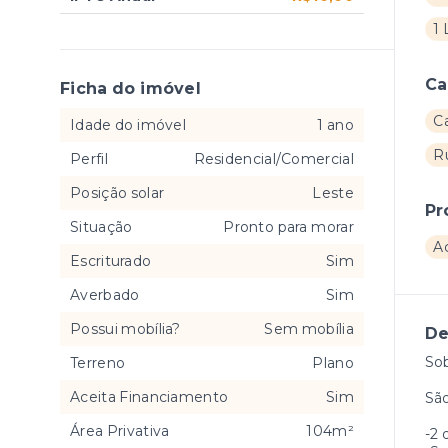
1
Ca
Ficha do imóvel
C
Idade do imóvel
1 ano
R
Perfil
Residencial/Comercial
Posição solar
Leste
Pr
Situação
Pronto para morar
A
Escriturado
Sim
Averbado
Sim
Possui mobília?
Sem mobília
De
Sob
Terreno
Plano
Aceita Financiamento
Sim
Sã
Área Privativa
104m²
-2 