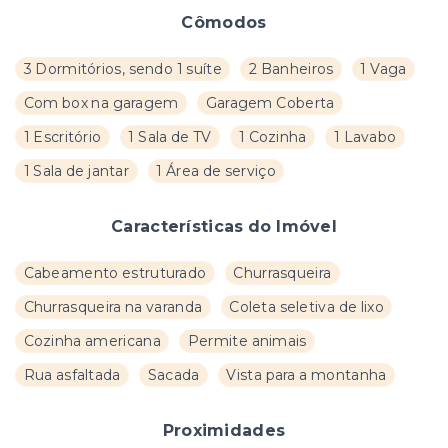
Cômodos
3 Dormitórios, sendo 1 suíte
2 Banheiros
1 Vaga
Com box na garagem
Garagem Coberta
1 Escritório
1 Sala de TV
1 Cozinha
1 Lavabo
1 Sala de jantar
1 Área de serviço
Características do Imóvel
Cabeamento estruturado
Churrasqueira
Churrasqueira na varanda
Coleta seletiva de lixo
Cozinha americana
Permite animais
Rua asfaltada
Sacada
Vista para a montanha
Proximidades