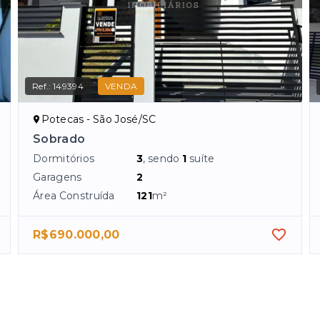
Ref.:
149394
VENDA
Potecas - São José/SC
Sobrado
Dormitórios
3
, sendo
1
suíte
Garagens
2
Área Construída
121
m²
R$690.000,00