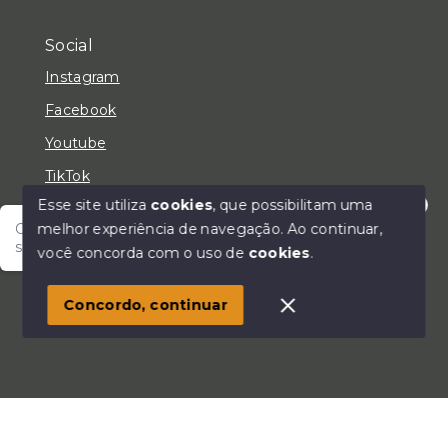
Social
Instagram
Facebook
Youtube
TikTok
Esse site utiliza
cookies
, que possibilitam uma
melhor experiência de navegação.
Ao continuar,
Olá! Fale com um de nossos corretores e encontre
seu lar!
você concorda com o uso de
cookies
.
© Copyright 2026 - LC Negócios Imobiliários - Todos
os direitos reservados
Concordo, continuar
SITE PARA IMOBILIARIA
Início
Histórico
Favoritos