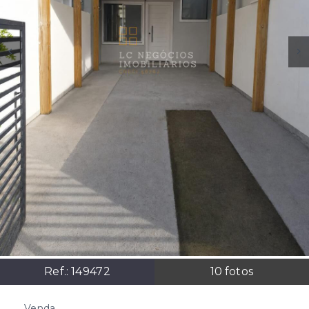
Ref.:
149472
10
fotos
Venda