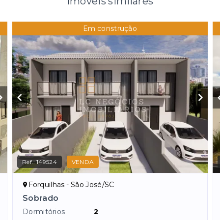
Imóveis similares
Em construção
Ref.:
149524
VENDA
Forquilhas - São José/SC
Sobrado
Dormitórios
2