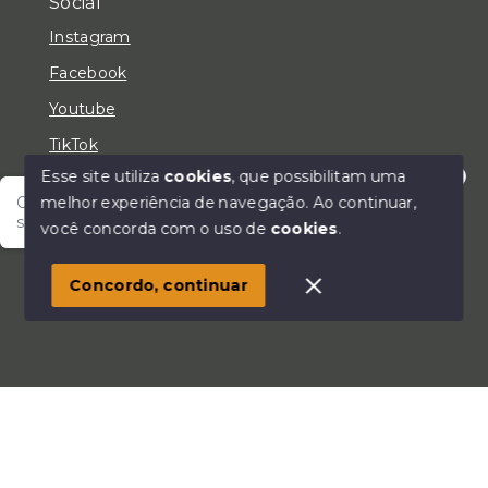
Social
Instagram
Facebook
Youtube
TikTok
Esse site utiliza
cookies
, que possibilitam uma
melhor experiência de navegação.
Ao continuar,
Olá! Fale com um de nossos corretores e encontre
seu lar!
você concorda com o uso de
cookies
.
© Copyright 2026 - LC Negócios Imobiliários - Todos
os direitos reservados
Concordo, continuar
SITE PARA IMOBILIARIA
Início
Histórico
Favoritos