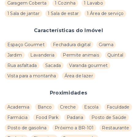
Garagem Coberta
1 Cozinha
1 Lavabo
1 Sala de jantar
1 Sala de estar
1 Área de serviço
Características do Imóvel
Espaço Gourmet
Fechadura digital
Grama
Jardim
Lavanderia
Permite animais
Quintal
Rua asfaltada
Sacada
Varanda gourmet
Vista para a montanha
Área de lazer
Proximidades
Academia
Banco
Creche
Escola
Faculdade
Farmácia
Food Park
Padaria
Posto de Saúde
Posto de gasolina
Próximo a BR-101
Restaurante