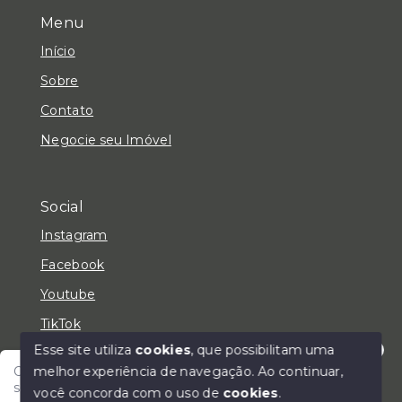
Menu
Início
Sobre
Contato
Negocie seu Imóvel
Social
Instagram
Facebook
Youtube
TikTok
Esse site utiliza
cookies
, que possibilitam uma
melhor experiência de navegação.
Ao continuar,
Olá! Fale com um de nossos corretores e encontre
seu lar!
você concorda com o uso de
cookies
.
© Copyright 2026 - LC Negócios Imobiliários - Todos