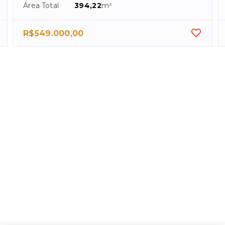
Área Total
394,22
m²
R$549.000,00