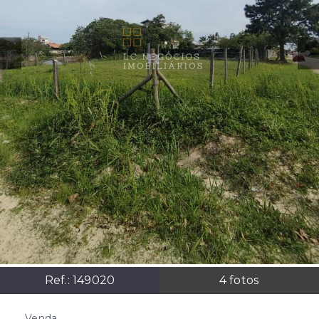
Ref.:
149020
4
fotos
Venda