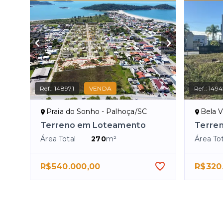
Ref.:
148971
VENDA
Ref.:
1494
Praia do Sonho - Palhoça/SC
Bela V
Terreno em Loteamento
Terre
Área Total
270
m²
Área Tot
R$540.000,00
R$320