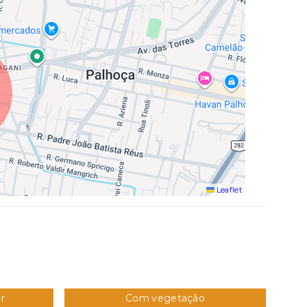
Leaflet
r
Com vegetação