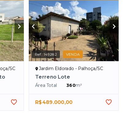
Ref.:
149282
VENDA
hoça/SC
Jardim Eldorado - Palhoça/SC
to
Terreno Lote
Área Total
360
m²
R$489.000,00