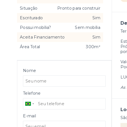
Situação
Pronto para construir
Escriturado
Sim
De
Possui mobília?
Sem mobília
Ter
Aceita Financiamento
Sim
Est
Pró
Área Total
300m²
pon
Val
Pod
Nome
LU
As 
Telefone
Lo
E-mail
Sã