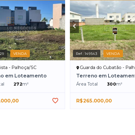
29
VENDA
Ref.:
149543
VENDA
ista - Palhoça/SC
Guarda do Cubatão - Pal
no em Loteamento
Terreno em Loteamen
al
272
m²
Área Total
300
m²
.000,00
R$265.000,00