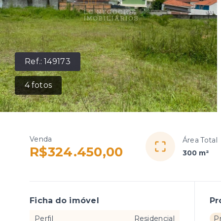
Ref.:
149173
4
fotos
Venda
Área Total
R$324.450,00
300 m²
Ficha do imóvel
Pr
Perfil
Residencial
P