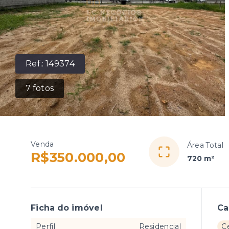
Ref.:
149374
7
fotos
Venda
Área Total
R$350.000,00
720 m²
Ficha do imóvel
Ca
Perfil
Residencial
C