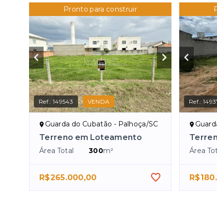
Pronto para construir
Ref.:
149543
VENDA
Ref.:
1493
Guarda do Cubatão - Palhoça/SC
Guard
Terreno em Loteamento
Terren
Área Total
300
m²
Área Tot
R$265.000,00
R$180