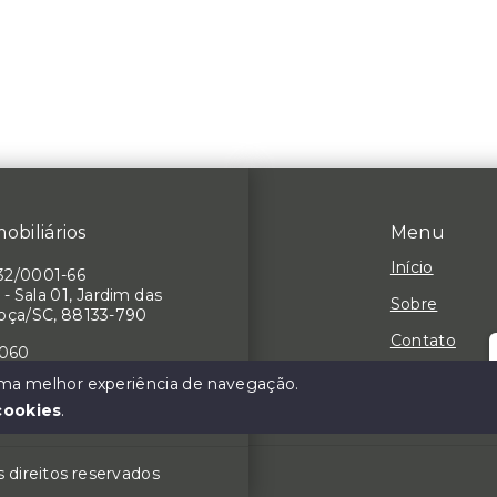
obiliários
Menu
Início
32/0001-66
 - Sala 01, Jardim das
Sobre
hoça/SC, 88133-790
Contato
7060
Negocie seu
 uma melhor experiência de navegação.
cookies
.
s direitos reservados