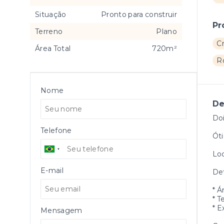
Situação
Pronto para construir
Pr
Terreno
Plano
C
Área Total
720m²
R
Nome
De
Doi
Telefone
Óti
Loc
E-mail
Det
* Á
* T
* E
Mensagem