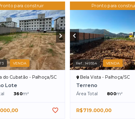
Pronto para construir
Pronto para construi
73
VENDA
Ref.:
149554
VENDA
a do Cubatão - Palhoça/SC
Bela Vista - Palhoça/SC
o Lote
Terreno
al
360
m²
Área Total
800
m²
.000,00
R$719.000,00