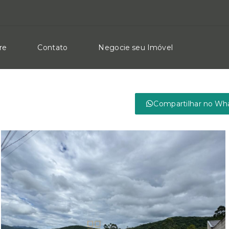
re
Contato
Negocie seu Imóvel
Compartilhar no Wh