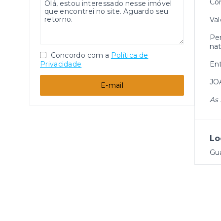
Con
Val
Per
nat
Concordo com a
Política de
Privacidade
Ent
JO
E-mail
As 
Lo
Gu