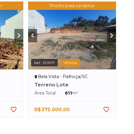
r
Pronto para construir
Ref.:
130917
VENDA
Bela Vista - Palhoça/SC
Terreno Lote
Área Total
611
m²
R$375.000,00