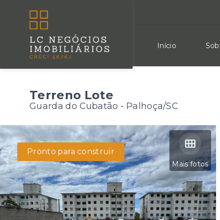
Início
Sob
Terreno Lote
Guarda do Cubatão - Palhoça/SC
Pronto para construir
Mais fotos