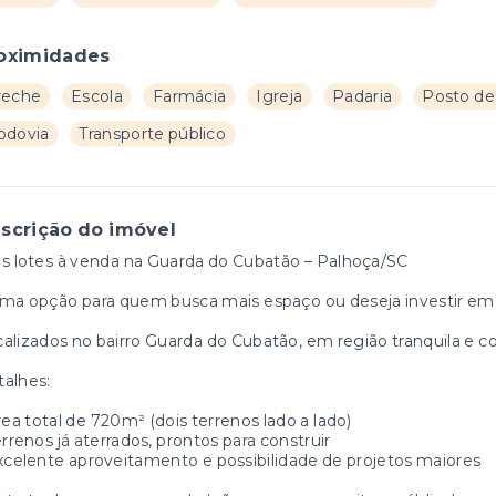
oximidades
reche
Escola
Farmácia
Igreja
Padaria
Posto de
odovia
Transporte público
scrição do imóvel
s lotes à venda na Guarda do Cubatão – Palhoça/SC
ma opção para quem busca mais espaço ou deseja investir em
alizados no bairro Guarda do Cubatão, em região tranquila e co
alhes:
rea total de 720m² (dois terrenos lado a lado)
errenos já aterrados, prontos para construir
xcelente aproveitamento e possibilidade de projetos maiores