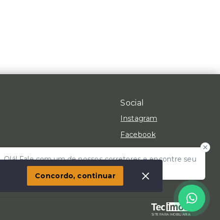
Social
Instagram
Facebook
Youtube
Olá! Fale com um de nossos corretores e encontre seu
 Imóvel
TikTok
lar!
Concordo, continuar
SITE PARA IMOBILIARIA