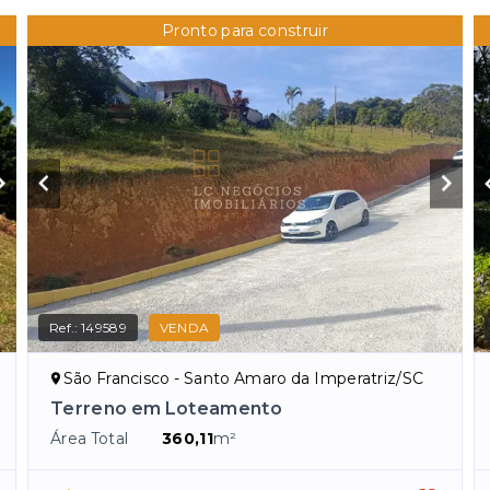
Pronto para construir
Ref.:
149589
VENDA
São Francisco - Santo Amaro da Imperatriz/SC
Terreno em Loteamento
Área Total
360,11
m²