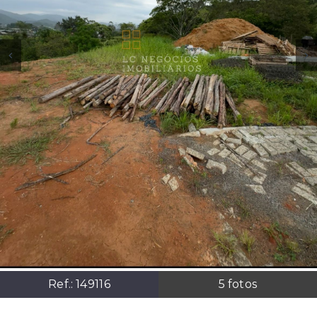
Ref.:
149116
5
fotos