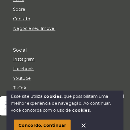
Sobre
Contato
Negocie seu Imóvel
Social
Instagram
Facebook
Youtube
TikTok
Esse site utiliza
cookies
, que possibilitam uma
melhor experiência de navegação.
Ao continuar,
Olá! Fale com um de nossos corretores e encontre
seu lar!
você concorda com o uso de
cookies
.
© Copyright 2026 - LC Negócios Imobiliários - Todos
os direitos reservados
Concordo, continuar
SITE PARA IMOBILIARIA