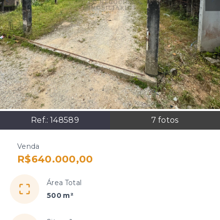
Ref.:
148589
7
fotos
Venda
R$640.000,00
Área Total
500 m²