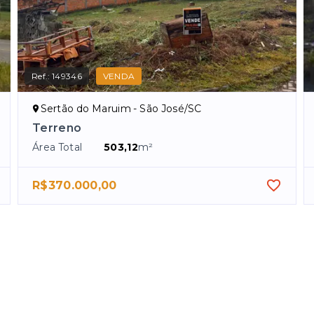
Ref.:
149346
VENDA
Sertão do Maruim - São José/SC
Terreno
Área Total
503,12
m²
R$370.000,00