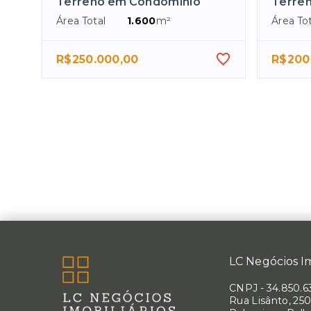
Terreno em Condomínio
Terre
Área Total
1.600
m²
Área Tot
R$250.000,00
R$200
LC Negócios Im
CNPJ
-
34.850.6
Rua Lisânto, 250