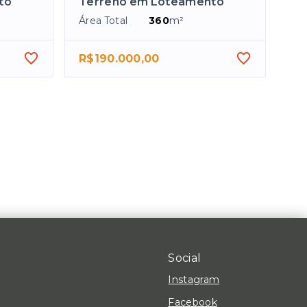
to
Terreno em Loteamento
Área Total
360
m²
R$190.000,00
Social
Instagram
Facebook