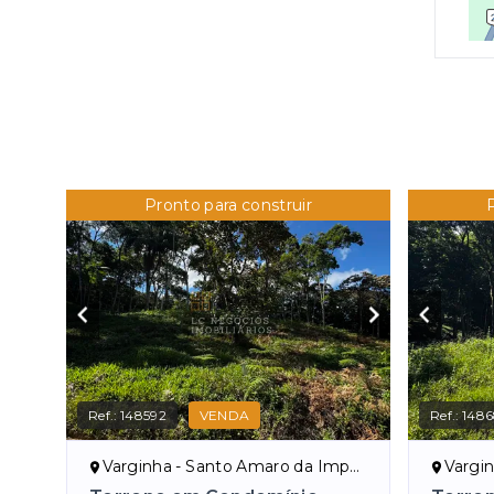
Pronto para construir
Ref.:
148592
VENDA
Ref.:
148
Varginha - Santo Amaro da Imperatriz/SC
Varginh