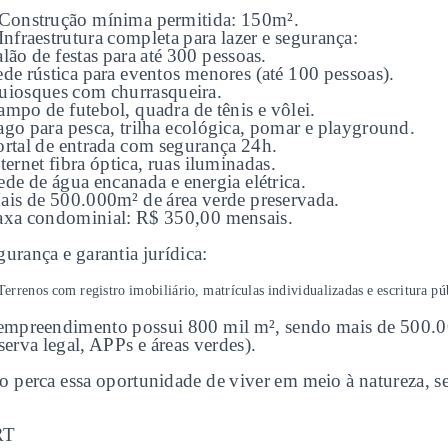
Construção mínima permitida: 150m².
Infraestrutura completa para lazer e segurança:
lão de festas para até 300 pessoas.
ede rústica para eventos menores (até 100 pessoas).
uiosques com churrasqueira.
ampo de futebol, quadra de tênis e vôlei.
ago para pesca, trilha ecológica, pomar e playground.
ortal de entrada com segurança 24h.
ternet fibra óptica, ruas iluminadas.
ede de água encanada e energia elétrica.
ais de 500.000m² de área verde preservada.
axa condominial: R$ 350,00 mensais.
urança e garantia jurídica:
Terrenos com registro imobiliário, matrículas individualizadas e escritura pú
empreendimento possui 800 mil m², sendo mais de 500.00
serva legal, APPs e áreas verdes).
o perca essa oportunidade de viver em meio à natureza, s
RT