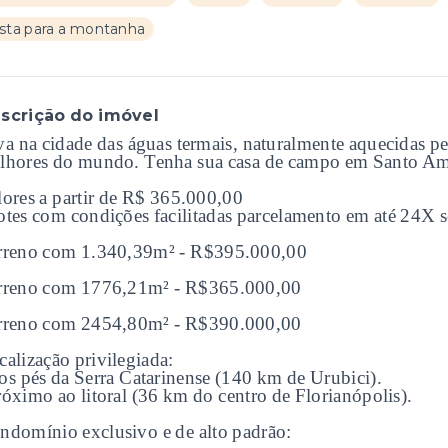
ista para a montanha
scrição do imóvel
va na cidade das águas termais, naturalmente aquecidas pel
lhores do mundo. Tenha sua casa de campo em Santo Ama
lores a partir de R$ 365.000,00
otes com condições facilitadas parcelamento em até 24X s
rreno com 1.340,39m² - R$395.000,00
rreno com 1776,21m² - R$365.000,00
rreno com 2454,80m² - R$390.000,00
calização privilegiada:
os pés da Serra Catarinense (140 km de Urubici).
róximo ao litoral (36 km do centro de Florianópolis).
ndomínio exclusivo e de alto padrão: