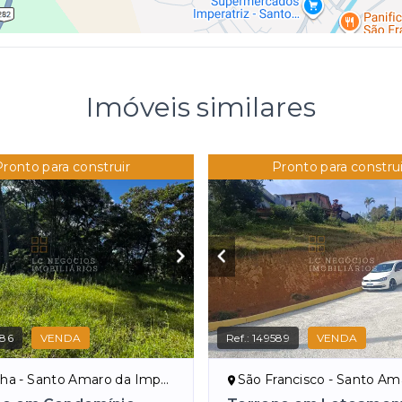
Imóveis similares
Pronto para construir
Pronto para construi
686
VENDA
Ref.:
149589
VENDA
a - Santo Amaro da Imperatriz/SC
São Francisco - Santo Amaro da Impe