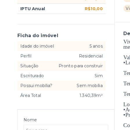
V
IPTU Anual
R$10,00
De
Ficha do imóvel
Vi
Idade do imóvel
5 anos
me
Perfil
Residencial
Va
•L
Situação
Pronto para construir
Te
Escriturado
Sim
Te
Possui mobília?
Sem mobília
Te
Área Total
1.340,39m²
Lo
•A
•P
Nome
Co