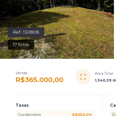
Ref.:
130808
17
fotos
Venda
Área Total
R$365.000,00
1.340,39 m
Taxas
Ca
Condomínio
R$350,00
C