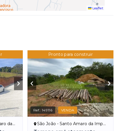
Leaflet
r
Pronto para construir
Ref.:
149116
VENDA
ratriz/SC
São João - Santo Amaro da Imperatriz/SC