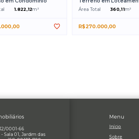
no em Condomínio
Terreno em Loteamen
al
1.822,12
m²
Área Total
360,11
m²
.000,00
R$270.000,00
obiliários
Menu
Início
32/0001-66
 - Sala 01, Jardim das
Sobre