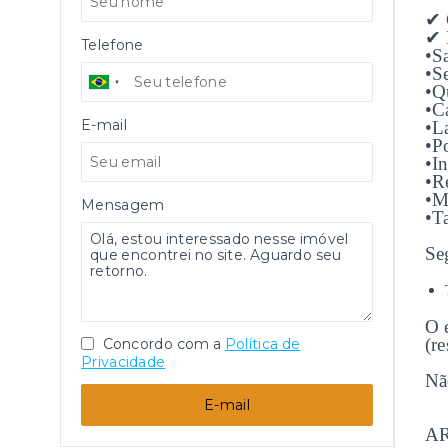
✔ 
✔ 
Telefone
•Sa
•S
•Q
•C
E-mail
•L
•P
•In
•R
•M
Mensagem
•T
Seg
O 
(re
Concordo com a
Política de
Privacidade
Nã
E-mail
A