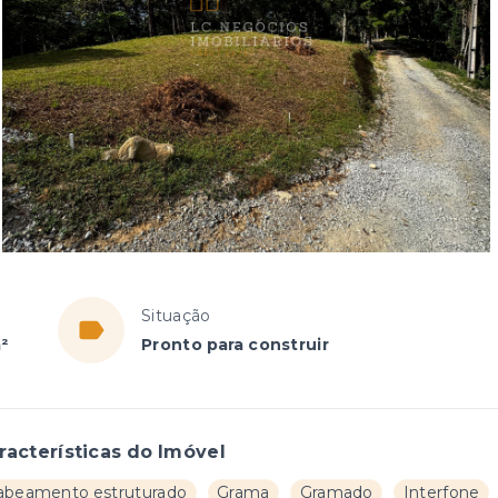
Situação
²
Pronto para construir
racterísticas do Imóvel
abeamento estruturado
Grama
Gramado
Interfone